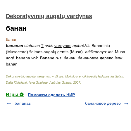
Dekoratyvinių augalų vardynas
банан
банан
bananas
statusas
T
sritis
vardynas
apibrėžtis
Bananinių
(Musaceae) šeimos augalų gentis (Musa).
atitikmenys
:
lot.
Musa
angl.
banana
vok.
Banane
rus.
банан; банановое дерево
lenk.
banan
Dekoratyvinių augalų vardynas. – Vilnius: Mokslo ir enciklopedijų leidybos institutas
.
Dalia Kisielienė, Ieva Grigienė, Algirdas Grigas
.
2007
.
Игры ⚽
Поможем сделать НИР
bananas
банановое дерево