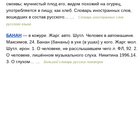
смоквы; мучнистый плод его, видом похожий на огурец,
употребляется в пищу, как хлеб. Словарь иностранных слов,
вошедших в состав русского… …
Словарь иностранных слов
русского языка
БАНАН
— в кожуре. Жарг. авто. Шутл. Человек в автомашине.
Максимов, 24. Банан (бананы) в ухе (в ушах) у кого. Жарг. мол.
Шутл. ирон. 1. О человеке, не расслышавшем чего л. ФЛ, 92. 2.
О человеке, лишённом музыкального слуха. Никитина 1996,14.
3. О глухом… …
Большой словарь русских поговорок