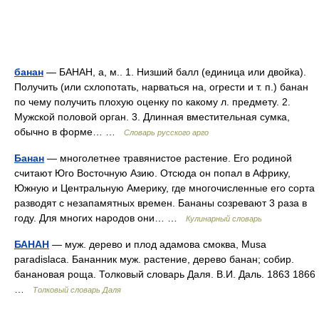
банан
— БАНАН, а, м.. 1. Низший балл (единица или двойка).
Получить (или схлопотать, нарваться на, огрести и т. п.) банан
по чему получить плохую оценку по какому л. предмету. 2.
Мужской половой орган. 3. Длинная вместительная сумка,
обычно в форме… …
Словарь русского арго
Банан
— многолетнее травянистое растение. Его родиной
считают Юго Восточную Азию. Отсюда он попал в Африку,
Южную и Центральную Америку, где многочисленные его сорта
разводят с незапамятных времен. Бананы созревают 3 раза в
году. Для многих народов они… …
Кулинарный словарь
БАНАН
— муж. дерево и плод адамова смоква, Musa
paradislaca. Бананник муж. растение, дерево банан; собир.
банановая роща. Толковый словарь Даля. В.И. Даль. 1863 1866
…
Толковый словарь Даля