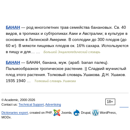
БАНАН
— род многолетних трав семейства банановых. Св. 40
видов, в тропиках и субтропиках Азии и Австралии; в культуре в
основном в Латинской Америке. В соплодии до 300 плодов (до
60 кг). В мякоти пищевых плодов ок. 16% сахара. Используются
в пищу и для… …
Большой Энциклопедический словарь
БАНАН
— БАНАН, банана, муж. (араб. banan палец).
Пальмообразное тропическое растение. || Сладкий мучнистый
плод этого растения. Толковый словарь Ушакова. Д.Н. Ушаков.
1935 1940 …
Толковый словарь Ушакова
© Academic, 2000-2026
18+
Contact us:
Technical Support
,
Advertising
Dictionaries export
, created on PHP,
Joomla,
Drupal,
WordPress,
MODx.