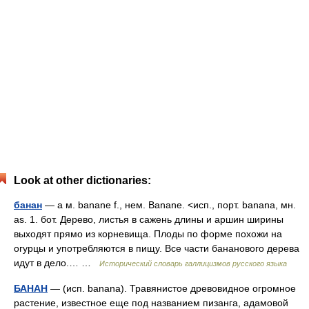
Look at other dictionaries:
банан
— а м. banane f., нем. Banane. <исп., порт. banana, мн.
as. 1. бот. Дерево, листья в сажень длины и аршин ширины
выходят прямо из корневища. Плоды по форме похожи на
огурцы и употребляются в пищу. Все части бананового дерева
идут в дело.… …
Исторический словарь галлицизмов русского языка
БАНАН
— (исп. banana). Травянистое древовидное огромное
растение, известное еще под названием пизанга, адамовой